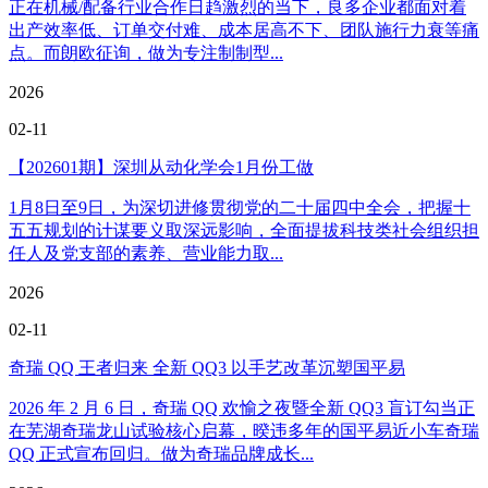
正在机械/配备行业合作日趋激烈的当下，良多企业都面对着
出产效率低、订单交付难、成本居高不下、团队施行力衰等痛
点。而朗欧征询，做为专注制制型...
2026
02-11
【202601期】深圳从动化学会1月份工做
1月8日至9日，为深切进修贯彻党的二十届四中全会，把握十
五五规划的计谋要义取深远影响，全面提拔科技类社会组织担
任人及党支部的素养、营业能力取...
2026
02-11
奇瑞 QQ 王者归来 全新 QQ3 以手艺改革沉塑国平易
2026 年 2 月 6 日，奇瑞 QQ 欢愉之夜暨全新 QQ3 盲订勾当正
在芜湖奇瑞龙山试验核心启幕，暌违多年的国平易近小车奇瑞
QQ 正式宣布回归。做为奇瑞品牌成长...