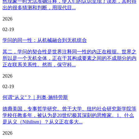
然现象一时无法准确注释，使人们的认识呈现了误差，其时得
出的很多猜测和判断，用现代目...
2026
02-19
学问的同一性：从机械融合到无机统合
其二，学问的契合性是世界注释同一性的内正在根据。世界之
所以是一个无机全体，正在于其构成要素之间的不成朋分的内
正在联系关系性。然而，保守科...
2026
02-19
何谓“从义”？｜列奥·施特劳斯
德裔美国，专事哲学研究。曾于大学、纽约社会研究新学院等
学校任教多年，被认为是20世纪极其深刻的思惟家。1、什么
是从义（Nihilism）？从义正在多大...
2026