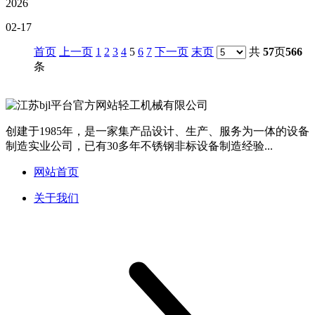
2026
02-17
首页
上一页
1
2
3
4
5
6
7
下一页
末页
共
57
页
566
条
创建于1985年，是一家集产品设计、生产、服务为一体的设备
制造实业公司，已有30多年不锈钢非标设备制造经验...
网站首页
关于我们