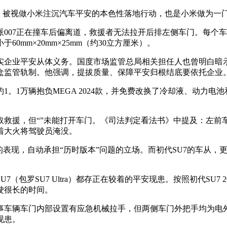
，被视做小米注沉汽车平安的本色性落地行动，也是小米做为一
007正在撞车后偏离道，救援者无法拉开后排左侧车门。每个
0mm×20mm×25mm（约30立方厘米）。
企业平安从体义务。国度市场监管总局相关担任人也曾明白暗示
盒监管轨制。他强调，提拔质量、保障平安归根结底要依托企业
1万辆抱负MEGA 2024款，并免费改换了冷却液、动力电池
援，但“”未能打开车门。《司法判定看法书》中提及：左前
着大火将驾驶员淹没。
现，自动承担“历时版本”问题的立场。而初代SU7的车从，更
包罗SU7 Ultra）都存正在较着的平安现患。按照初代SU7
驶很长的时间。
车辆车门内部设置有应急机械拉手，但两侧车门外把手均为电外
现患。