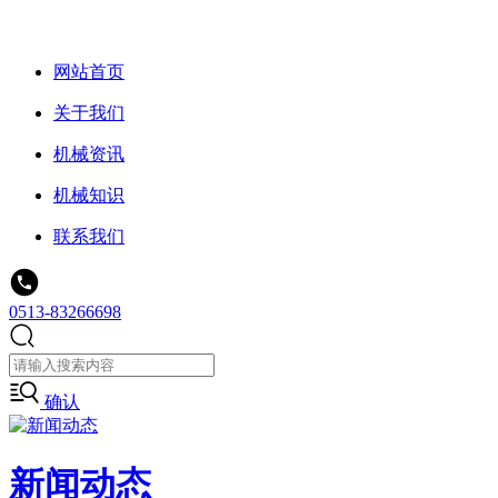
网站首页
关于我们
机械资讯
机械知识
联系我们
0513-83266698
确认
新闻动态