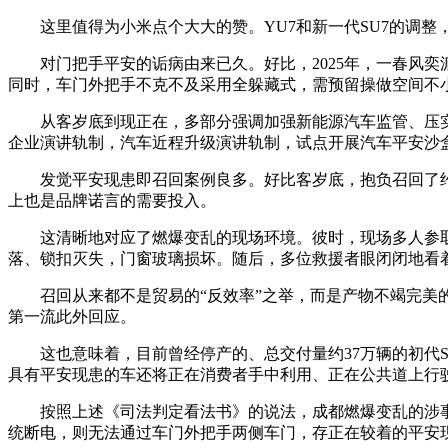
这里值得为小米点个大大的赞。YU7和新一代SU7的调整
对门把手平安的诟病由来已久。好比，2025年，一春风奕派
同时，车门外把手不克不及采用全躲藏式，需预留‌操做空间不小于6
从客岁底到现正在，多部分强调加强新能源汽车监管、压实
企业演讲轨制，汽车近程升级演讲轨制，试点开展汽车平安沙
发觉平安现患即召回案例良多。好比客岁底，抱负召回了约1。
上也是品牌诺言的需要投入。
这清晰地对应了燃爆变乱的现场环境。彼时，现场多人参取救
落、锁扣灭失，门窗玻璃损坏。随后，多位救援者眼闭闭地看
召回从来都不是贸易的“反效率”之举，而是产物不竭完美的表
第一流此外回应。
这也意味着，目前曾经停产的、总交付量约37万辆的初代SU7（
具有平安现患的车还将正在消费者手中利用、正在公共道上行
按照上述《司法判定看法书》的说法，成都燃爆变乱的涉事
统断电，则无法通过车门外把手两侧车门，存正在较着的平安