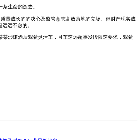
一条生命的逝去。
高质量成长的的决心及监管意志高效落地的立场。但财产现实成
是远远不敷的。
员邓某某涉嫌酒后驾驶灵活车，且车速远超事发段限速要求，驾驶