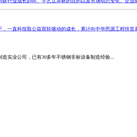
磋行业成长趋向、手艺立异标的目的以及市场动态变化。企业能够
一直科技取公益双轮驱动的成长，累计向中华思源工程扶贫基金会
造实业公司，已有30多年不锈钢非标设备制造经验...