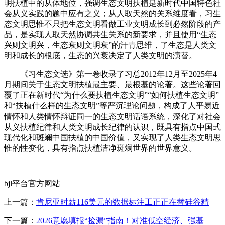
明扶植中的从体地位，强调生态文明扶植是新时代中国特色社
会从义实践的题中应有之义；从人取天然的关系维度看，习生
态文明思惟不只把生态文明看做工业文明成长到必然阶段的产
品，是实现人取天然协调共生关系的新要求，并且使用“生态
兴则文明兴，生态衰则文明衰”的汗青思维，了生态是人类文
明和成长的根底，生态的兴衰决定了人类文明的演替。
《习生态文选》第一卷收录了习总2012年12月至2025年4
月期间关于生态文明扶植最主要、最根基的论著。这些论著回
覆了正在新时代“为什么要扶植生态文明”“如何扶植生态文明”
和“扶植什么样的生态文明”等严沉理论问题，构成了人平易近
情怀和人类情怀辩证同一的生态文明话语系统，深化了对社会
从义扶植纪律和人类文明成长纪律的认识，既具有指点中国式
现代化和斑斓中国扶植的中国价值，又实现了人类生态文明思
惟的性变化，具有指点扶植洁净斑斓世界的世界意义。
bjl平台官方网站
上一篇：
肯尼亚时薪116美元的数据标注工正正在替硅谷精
下一篇：
2026意愿填报“捡漏”指南！对准低空经济、强基