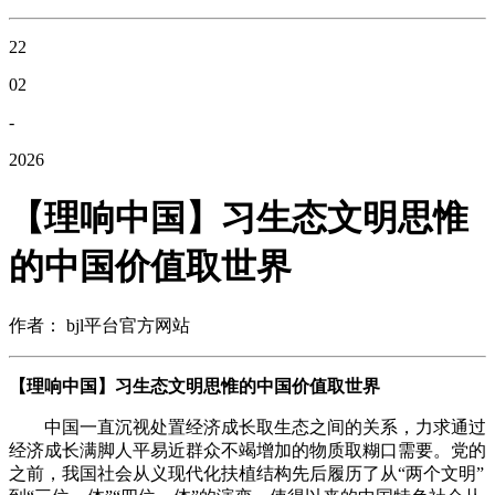
22
02
-
2026
【理响中国】习生态文明思惟
的中国价值取世界
作者： bjl平台官方网站
【理响中国】习生态文明思惟的中国价值取世界
中国一直沉视处置经济成长取生态之间的关系，力求通过
经济成长满脚人平易近群众不竭增加的物质取糊口需要。党的
之前，我国社会从义现代化扶植结构先后履历了从“两个文明”