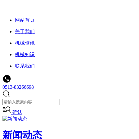
网站首页
关于我们
机械资讯
机械知识
联系我们
0513-83266698
确认
新闻动态