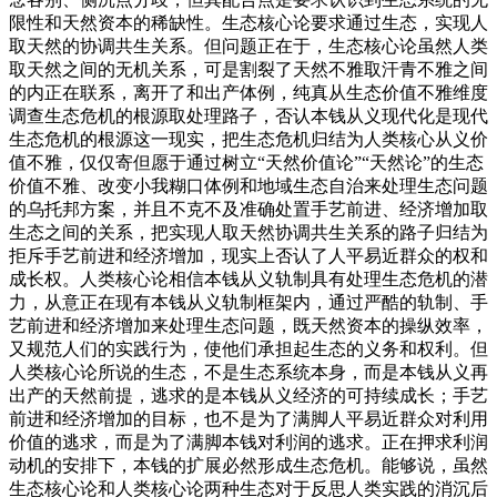
限性和天然资本的稀缺性。生态核心论要求通过生态，实现人
取天然的协调共生关系。但问题正在于，生态核心论虽然人类
取天然之间的无机关系，可是割裂了天然不雅取汗青不雅之间
的内正在联系，离开了和出产体例，纯真从生态价值不雅维度
调查生态危机的根源取处理路子，否认本钱从义现代化是现代
生态危机的根源这一现实，把生态危机归结为人类核心从义价
值不雅，仅仅寄但愿于通过树立“天然价值论”“天然论”的生态
价值不雅、改变小我糊口体例和地域生态自治来处理生态问题
的乌托邦方案，并且不克不及准确处置手艺前进、经济增加取
生态之间的关系，把实现人取天然协调共生关系的路子归结为
拒斥手艺前进和经济增加，现实上否认了人平易近群众的权和
成长权。人类核心论相信本钱从义轨制具有处理生态危机的潜
力，从意正在现有本钱从义轨制框架内，通过严酷的轨制、手
艺前进和经济增加来处理生态问题，既天然资本的操纵效率，
又规范人们的实践行为，使他们承担起生态的义务和权利。但
人类核心论所说的生态，不是生态系统本身，而是本钱从义再
出产的天然前提，逃求的是本钱从义经济的可持续成长；手艺
前进和经济增加的目标，也不是为了满脚人平易近群众对利用
价值的逃求，而是为了满脚本钱对利润的逃求。正在押求利润
动机的安排下，本钱的扩展必然形成生态危机。能够说，虽然
生态核心论和人类核心论两种生态对于反思人类实践的消沉后