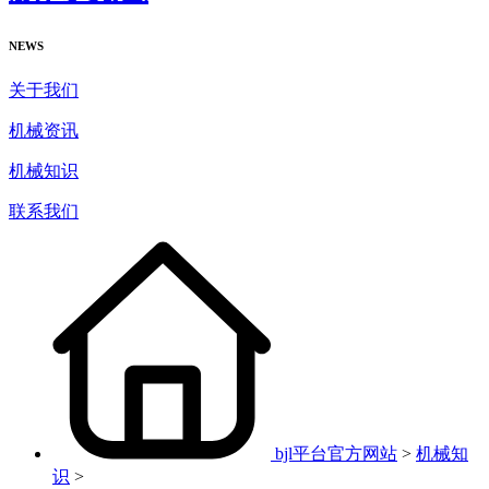
NEWS
关于我们
机械资讯
机械知识
联系我们
bjl平台官方网站
>
机械知
识
>