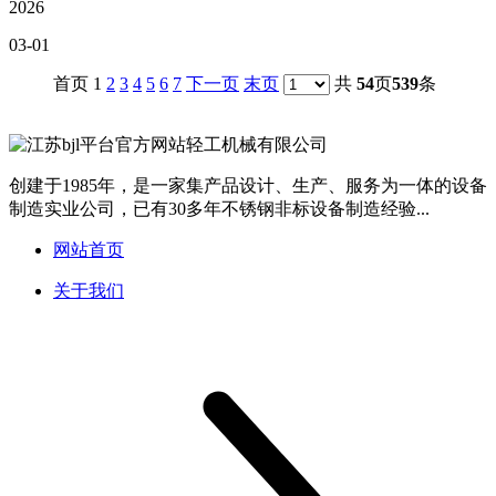
2026
03-01
首页 1
2
3
4
5
6
7
下一页
末页
共
54
页
539
条
创建于1985年，是一家集产品设计、生产、服务为一体的设备
制造实业公司，已有30多年不锈钢非标设备制造经验...
网站首页
关于我们