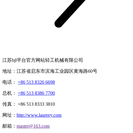
江苏bjl平台官方网站轻工机械有限公司
地址：江苏省启东市滨海工业园区黄海路60号
电话：
+86 513 8326 6698
总机：
+86 513 8386 7700
传真： +86 513 8333 3810
网址：
http://www.laureey.com
邮箱：
master@163.com