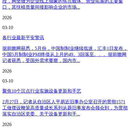
段，网坐做为企业线上抽象的焦点载体、营业拓展的主要窗
口，其扶植质量间接影响企业的市场...
2026
03-10
各行业最新平安警讯
据前瞻网获悉，5月份，中国制制业继续低迷，汇丰1日发布，
中国5月制制业PMI终值从上月的49。3回落至。。。据前瞻网
记者获悉，受国外需求萎靡，国内市...
2026
03-10
聚焦10个沉点行业实施设备更新和手艺
2月27日，记者从自治区人平易近旧事办公室召开的贯彻1571
工做摆设鞭策高质量成长系列从题旧事发布会领会到，为贯彻
落实自治区党委、关于设备更新和手...
2026