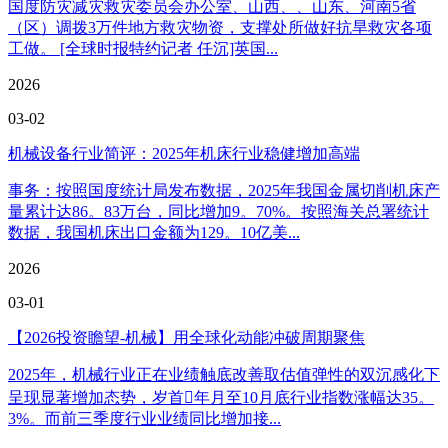
国度防灾减灾救灾委员会办公室、山西、、山东、河南5省
（区）调拨3万件地方救灾物资，支撑处所做好抗旱救灾各项
工做。 [全球时报特约记者 任沉]英国...
2026
03-02
机械设备行业简评：2025年机床行业稳健增加高端
事务：按照国度统计局发布数据，2025年我国金属切削机床产
量累计达86。83万台，同比增加9。70%。按照海关总署统计
数据，我国机床出口金额为129。10亿美...
2026
03-01
【2026投资瞻望-机械】用全球化动能冲破周期聚焦
2025年，机械行业正在业绩触底改善取估值弹性的双沉感化下
呈现显著增加态势，岁首年月至10月底行业指数涨幅达35。
3%。而前三季度行业业绩同比增加接...