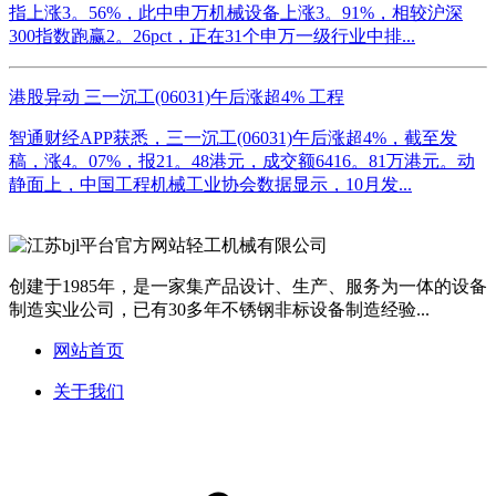
指上涨3。56%，此中申万机械设备上涨3。91%，相较沪深
300指数跑赢2。26pct，正在31个申万一级行业中排...
港股异动 三一沉工(06031)午后涨超4% 工程
智通财经APP获悉，三一沉工(06031)午后涨超4%，截至发
稿，涨4。07%，报21。48港元，成交额6416。81万港元。动
静面上，中国工程机械工业协会数据显示，10月发...
创建于1985年，是一家集产品设计、生产、服务为一体的设备
制造实业公司，已有30多年不锈钢非标设备制造经验...
网站首页
关于我们