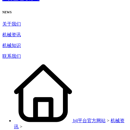
NEWS
关于我们
机械资讯
机械知识
联系我们
bjl平台官方网站
>
机械资
讯
>