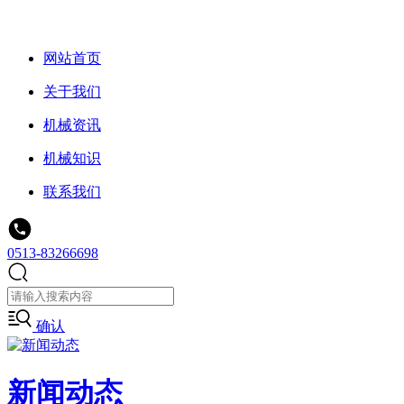
网站首页
关于我们
机械资讯
机械知识
联系我们
0513-83266698
确认
新闻动态