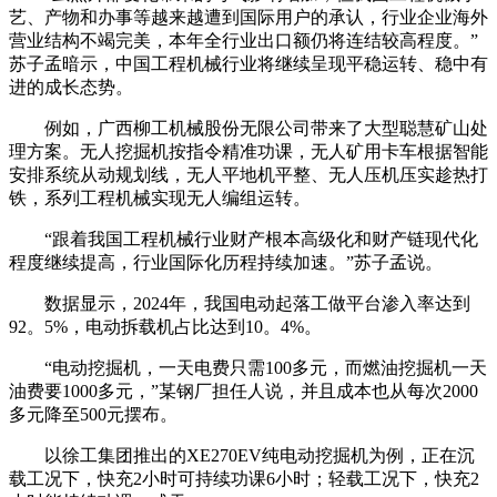
艺、产物和办事等越来越遭到国际用户的承认，行业企业海外
营业结构不竭完美，本年全行业出口额仍将连结较高程度。”
苏子孟暗示，中国工程机械行业将继续呈现平稳运转、稳中有
进的成长态势。
例如，广西柳工机械股份无限公司带来了大型聪慧矿山处
理方案。无人挖掘机按指令精准功课，无人矿用卡车根据智能
安排系统从动规划线，无人平地机平整、无人压机压实趁热打
铁，系列工程机械实现无人编组运转。
“跟着我国工程机械行业财产根本高级化和财产链现代化
程度继续提高，行业国际化历程持续加速。”苏子孟说。
数据显示，2024年，我国电动起落工做平台渗入率达到
92。5%，电动拆载机占比达到10。4%。
“电动挖掘机，一天电费只需100多元，而燃油挖掘机一天
油费要1000多元，”某钢厂担任人说，并且成本也从每次2000
多元降至500元摆布。
以徐工集团推出的XE270EV纯电动挖掘机为例，正在沉
载工况下，快充2小时可持续功课6小时；轻载工况下，快充2