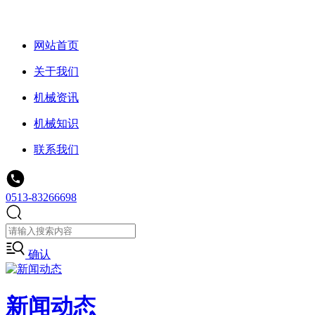
网站首页
关于我们
机械资讯
机械知识
联系我们
0513-83266698
确认
新闻动态