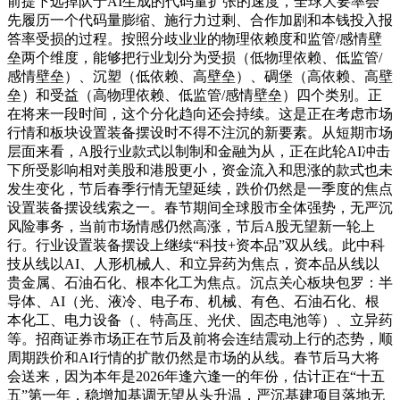
前提下远掉队于AI生成的代码量扩张的速度，全球大要率会
先履历一个代码量膨缩、施行力过剩、合作加剧和本钱投入报
答率受损的过程。按照分歧业业的物理依赖度和监管/感情壁
垒两个维度，能够把行业划分为受损（低物理依赖、低监管/
感情壁垒）、沉塑（低依赖、高壁垒）、碉堡（高依赖、高壁
垒）和受益（高物理依赖、低监管/感情壁垒）四个类别。正
在将来一段时间，这个分化趋向还会持续。这是正在考虑市场
行情和板块设置装备摆设时不得不注沉的新要素。从短期市场
层面来看，A股行业款式以制制和金融为从，正在此轮AI冲击
下所受影响相对美股和港股更小，资金流入和思涨的款式也未
发生变化，节后春季行情无望延续，跌价仍然是一季度的焦点
设置装备摆设线索之一。春节期间全球股市全体强势，无严沉
风险事务，当前市场情感仍然高涨，节后A股无望新一轮上
行。行业设置装备摆设上继续“科技+资本品”双从线。此中科
技从线以AI、人形机械人、和立异药为焦点，资本品从线以
贵金属、石油石化、根本化工为焦点。沉点关心板块包罗：半
导体、AI（光、液冷、电子布、机械、有色、石油石化、根
本化工、电力设备（、特高压、光伏、固态电池等）、立异药
等。招商证券市场正在节后及前将会连结震动上行的态势，顺
周期跌价和AI行情的扩散仍然是市场的从线。春节后马大将
会送来，因为本年是2026年逢六逢一的年份，估计正在“十五
五”第一年，稳增加基调无望从头升温，严沉基建项目落地无