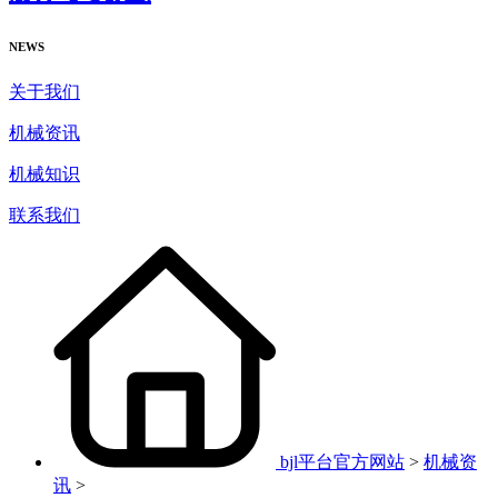
NEWS
关于我们
机械资讯
机械知识
联系我们
bjl平台官方网站
>
机械资
讯
>