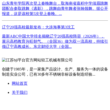
山东青年学院再次登上春晚舞台，取海南省嘉积中学须眉跳舞
团配合参取跳舞《逃影》，跳舞由青年舞者张翰领舞。据公开
报道，这是该校第5次登上春晚。...
辽宁20强高校最新发布：大连海事第3沈工
最新ABC中国大学排名揭晓辽宁20强高校阵容（2026年），
展示高档教育兴旺朝气。（全国36）做为双一流高校，持续引
领辽宁高教成长。东北财经大学（全国...
创建于1985年，是一家集产品设计、生产、服务为一体的设备
制造实业公司，已有30多年不锈钢非标设备制造经验...
网站首页
关于我们