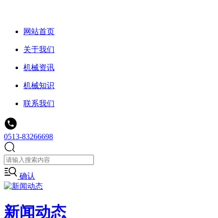
网站首页
关于我们
机械资讯
机械知识
联系我们
0513-83266698
确认
新闻动态