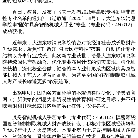
显特色取区域引领地位。
近日，教育厅发布了《关于发布2026年高职专科新增非国
控专业名单的通知》（辽教通〔2026〕38号），大连东软消息
学院申报的“具身智能机械人手艺”专业（专业代码：460312）
成功获批。
近年来，大连东软消息学院慎密对接经济社会成长取财产
升级需求，聚焦“IT+数媒+健康医疗科技”范畴，自动优化专业
结构以办事行业成长。此次新专业获批，恰是大连东软消息学
院持续深化产教融合、优化专业布局计谋的切实表现。强化师
资扶植，深化校企合做，勤奋将本专业打形成为区域内具身智
能机械人手艺人才培育的高地，为甚至全国的智能制制取机械
人财产成长输送更多“软硬连系。
出格申明：因为各方面环境的不竭调整取变化，华禹教育
网（）所供给的消息为非贸易性的教育和科研之目标，并不料
味着附和其概念或其内容的实正在性，仅供参考。
具身智能机械人手艺专业（专业代码：460312）慎密环绕
国度智能制制取机械人财产成长计谋，积极对接区域经济转型
升级取行业人才火急需求。本专业努力于培育控制机械人多模
态、智能决策、系统集成取运维等焦点技术，具备“-决策-施