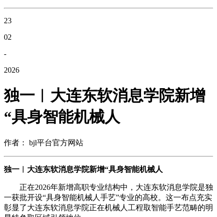
23
02
-
2026
独一︱大连东软消息学院新增
“具身智能机械人
作者： bjl平台官方网站
独一︱大连东软消息学院新增“具身智能机械人
正在2026年新增高职专业结构中，大连东软消息学院是独
一获批开设“具身智能机械人手艺”专业的高校。这一布点充实
彰显了大连东软消息学院正在机械人工程取智能手艺范畴的明